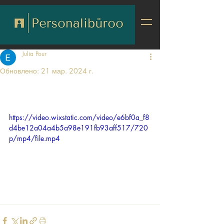
Julia Pour
Обновлено:
21 мар. 2024 г.
https://video.wixstatic.com/video/e6bf0a_f8
d4be12a04a4b5a98e191fb93aff517/720
p/mp4/file.mp4