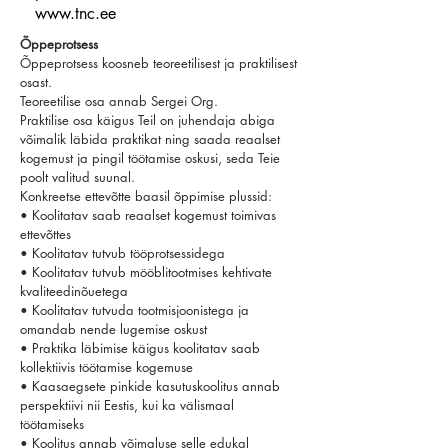
www.tnc.ee
Õppeprotsess
Õppeprotsess koosneb teoreetilisest ja praktilisest
osast.
Teoreetilise osa annab Sergei Org.
Praktilise osa käigus Teil on juhendaja abiga
võimalik läbida praktikat ning saada reaalset
kogemust ja pingil töötamise oskusi, seda Teie
poolt valitud suunal.
Konkreetse ettevõtte baasil õppimise plussid:
• Koolitatav saab reaalset kogemust toimivas
ettevõttes
• Koolitatav tutvub tööprotsessidega
• Koolitatav tutvub mööblitootmises kehtivate
kvaliteedinõuetega
• Koolitatav tutvuda tootmisjoonistega ja
omandab nende lugemise oskust
• Praktika läbimise käigus koolitatav saab
kollektiivis töötamise kogemuse
• Kaasaegsete pinkide kasutuskoolitus annab
perspektiivi nii Eestis, kui ka välismaal
töötamiseks
• Koolitus annab võimaluse selle edukal