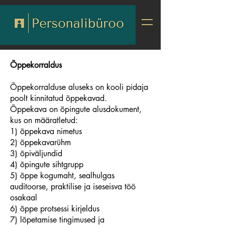
Õppekorraldus
Õppekorralduse aluseks on kooli pidaja
poolt kinnitatud õppekavad.
Õppekava on õpingute alusdokument,
kus on määratletud:
1) õppekava nimetus
2) õppekavarühm
3) õpiväljundid
4) õpingute sihtgrupp
5) õppe kogumaht, sealhulgas
auditoorse, praktilise ja iseseisva töö
osakaal
6) õppe protsessi kirjeldus
7) lõpetamise tingimused ja