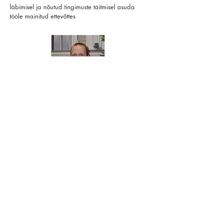
läbimisel ja nõutud tingimuste täitmisel asuda
tööle mainitud ettevõttes
Sergei Org
Kirjuta, helista
info@personaliburoo.ee