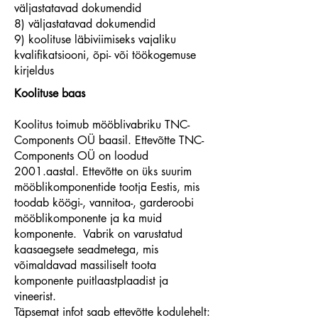
väljastatavad dokumendid
8) väljastatavad dokumendid
9) koolituse läbiviimiseks vajaliku
kvalifikatsiooni, õpi- või töökogemuse
kirjeldus
Koolituse baas
Koolitus toimub mööblivabriku TNC-
Components OÜ baasil. Ettevõtte TNC-
Components OÜ on loodud
2001.aastal. Ettevõtte on üks suurim
mööblikomponentide tootja Eestis, mis
toodab köögi-, vannitoa-, garderoobi
mööblikomponente ja ka muid
komponente. Vabrik on varustatud
kaasaegsete seadmetega, mis
võimaldavad massiliselt toota
komponente puitlaastplaadist ja
vineerist.
Täpsemat infot saab ettevõtte kodulehelt: