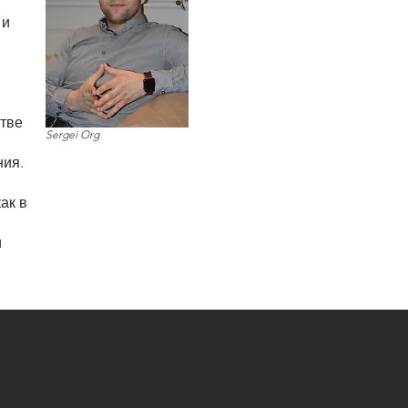
 и
тве
Sergei Org
ния.
ак в
и