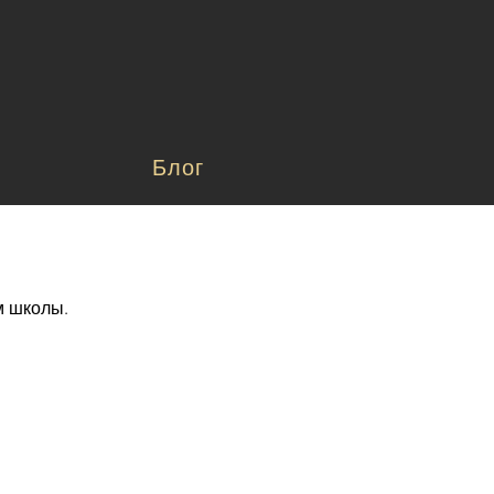
Блог
м школы.