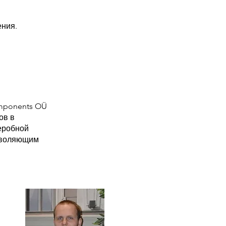
ения.
mponents OÜ
ов в
еробной
озволяющим