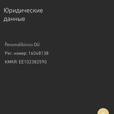
Юридические
данные
Personalibüroo
OÜ
Рег. номер: 16048138
KMKR: EE102382590