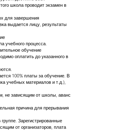
того школа проводит экзамен в
ых для завершения
вка выдается лицу, результаты
ние
ла учебного процесса.
нительное обучение
ходимо оплатить до указанного в
яются.
ается 100% платы за обучение. В
а учебных материалов и т.д.),
м, не зависящим от школы, аванс
тельная причина для прерывания
 группе. Зарегистрированные
сящим от организаторов, плата