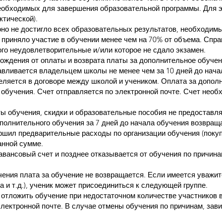
еобходимых для завершения образовательной программы. Для э
ктической).
 оно не достигло всех образовательных результатов, необходим
 приняло участие в обучении менее чем на 70% от объема. Спра
го неудовлетворительные и/или которое не сдало экзамен.
бождения от оплаты и возврата платы за дополнительное обуче
авливается владельцем школы не менее чем за 10 дней до нача
еляется в договоре между школой и учеником. Оплата за допол
 обучения. Счет отправляется по электронной почте. Счет необ
ты обучения, скидки и образовательные пособия не предоставл
полнительного обучения за 7 дней до начала обучения возвращ
шил предварительные расходы по организации обучения (покупк
анной сумме.
авансовый счет и позднее отказывается от обучения по причина
ения плата за обучение не возвращается. Если имеется уважи
а и т.д.), ученик может присоединиться к следующей группе.
 отложить обучение при недостаточном количестве участников в
ектронной почте. В случае отмены обучения по причинам, зави