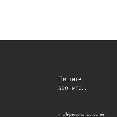
Пишите,
звоните...
info@personaliburoo.ee