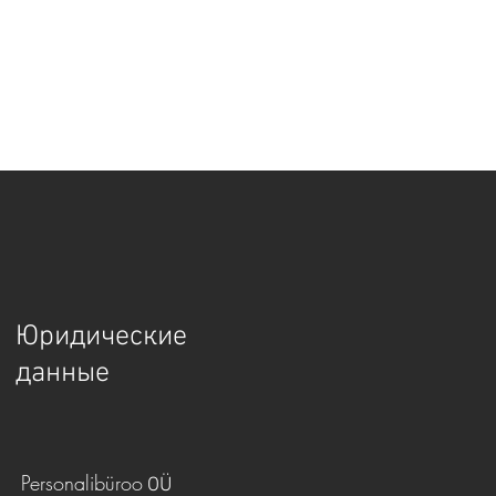
Юридические
данные
Personalibüroo
OÜ