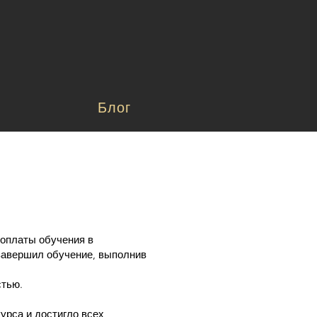
Блог
еоплаты обучения в
 завершил обучение, выполнив
стью.
курса и достигло всех